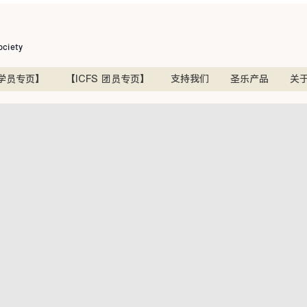
ociety
学员专页】
【ICFS 团员专页】
支持我们
圣乐产品
关