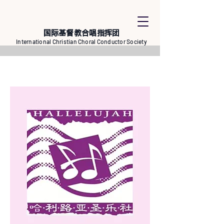
国际基督教合唱指挥团
International Christian Choral Conductor Society