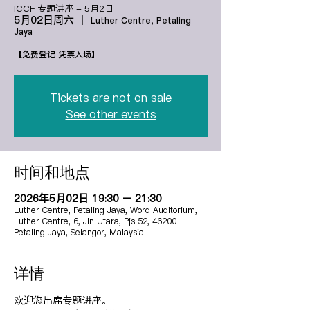
ICCF 专题讲座 - 5月2日
5月02日周六
  |  
Luther Centre, Petaling
Jaya
【免费登记 凭票入场】
Tickets are not on sale
See other events
时间和地点
2026年5月02日 19:30 – 21:30
Luther Centre, Petaling Jaya, Word Auditorium,
Luther Centre, 6, Jln Utara, Pjs 52, 46200
Petaling Jaya, Selangor, Malaysia
详情
欢迎您出席专题讲座。