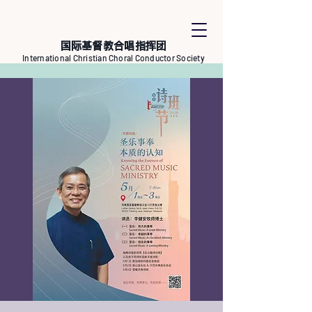
国际基督教合唱指挥团
International Christian Choral Conductor Society